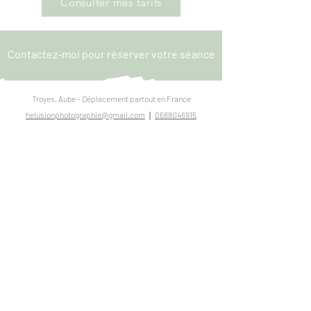
Consulter mes tarifs
Contactez-moi pour réserver votre séance
Troyes, Aube - Déplacement partout en France
helusionphotographie@gmail.com
❘
0688046915